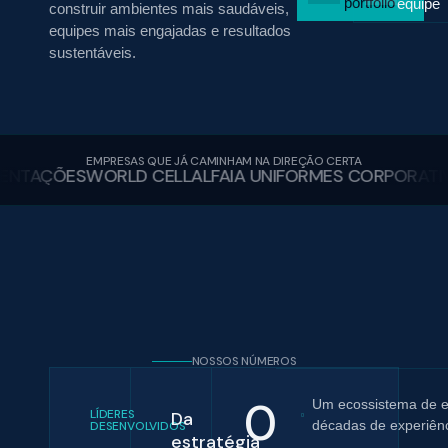
portfólio
equipe
construir ambientes mais saudáveis,
equipes mais engajadas e resultados
sustentáveis.
EMPRESAS QUE JÁ CAMINHAM NA DIREÇÃO CERTA
NTAÇÕES
WORLD CELL
ALFAIA UNIFORMES CORPORATIVO
NOSSOS NÚMEROS
0
Um ecossistema de e
LÍDERES
Da
décadas de experiên
DESENVOLVIDOS
estratégia