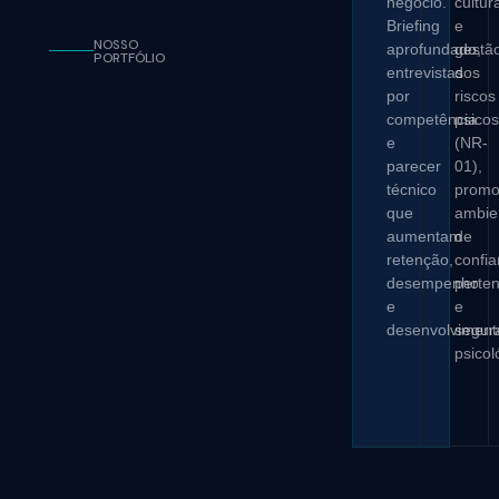
negócio.
cultur
Briefing
e
NOSSO
aprofundado,
gestã
PORTFÓLIO
entrevistas
dos
por
riscos
competência
psicos
e
(NR-
parecer
01),
técnico
prom
que
ambie
aumentam
de
retenção,
confia
desempenho
perte
e
e
desenvolviment
segur
psicol