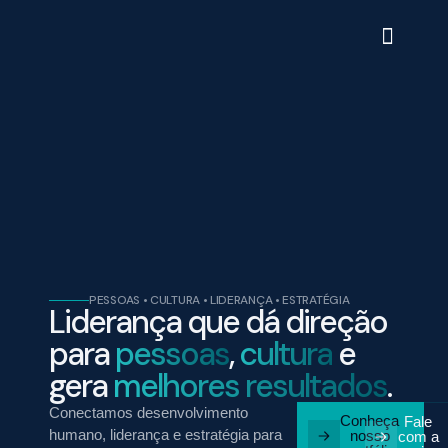
PESSOAS • CULTURA • LIDERANÇA • ESTRATÉGIA
Liderança que dá direção
para
pessoas
,
cultura
e
gera
melhores resultados
.
Conectamos desenvolvimento
Conheça
Fale
humano, liderança e estratégia para
nosso
com a