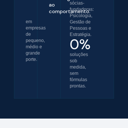
0
+
sócias-
ao
fundadoras:
comportamento.
Psicologia,
em
Gestão de
empresas
Pessoas e
de
Estratégia.
0
%
pequeno,
médio e
grande
soluções
porte.
sob
medida,
sem
fórmulas
prontas.