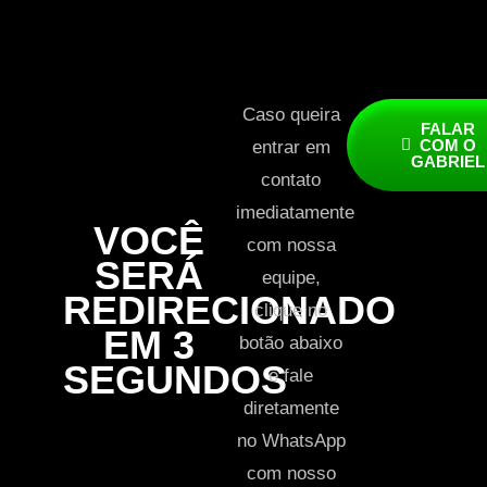
Caso queira
FALAR
COM O
entrar em
GABRIEL
contato
imediatamente
VOCÊ
com nossa
SERÁ
equipe,
REDIRECIONADO
clique no
EM 3
botão abaixo
SEGUNDOS
e fale
diretamente
no WhatsApp
com nosso